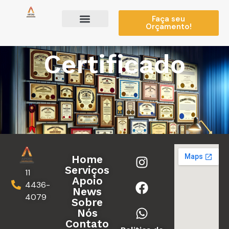
Faça seu
Orçamento!
Apoio News
Sobre Nós
Certificado
Home
Serviços
11
Apoio
4436-
News
4079
Sobre
Nós
Contato